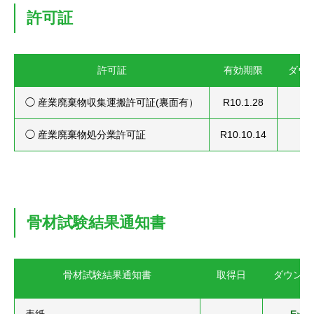
許可証
許可証
有効期限
ダウ
◯ 産業廃棄物収集運搬許可証(裏面有）
R10.1.28
◯ 産業廃棄物処分業許可証
R10.10.14
骨材試験結果通知書
骨材試験結果通知書
取得日
ダウンロ