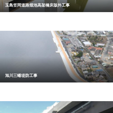
玉島笠岡道路畑池高架橋床版外工事
旭川三蟠堤防工事