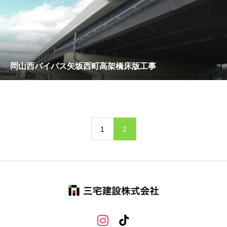
岡山西バイパス矢坂西町高架橋床版工事
1
2