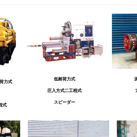
低耐荷力式
荷力式
圧入方式二工程式
スピーダー
程式