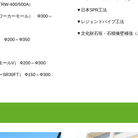
-400/500A）
▼日本SPR工法
ーカーモール） Φ300～
▼レジェンドパイプ工法
▼文化財石垣・石積擁壁補強（
200～Φ350
ルV） Φ200～Φ300
30FT） Φ150～Φ300