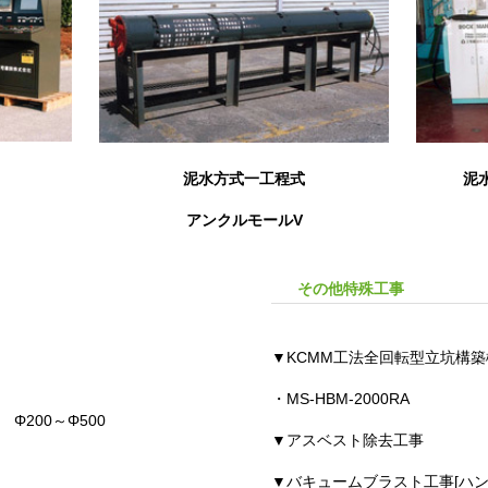
泥水方式一工程式
泥
アンクルモールV
その他特殊工事
▼KCMM工法全回転型立坑構築
・MS-HBM-2000RA
200～Φ500
▼アスベスト除去工事
▼バキュームブラスト工事[ハン