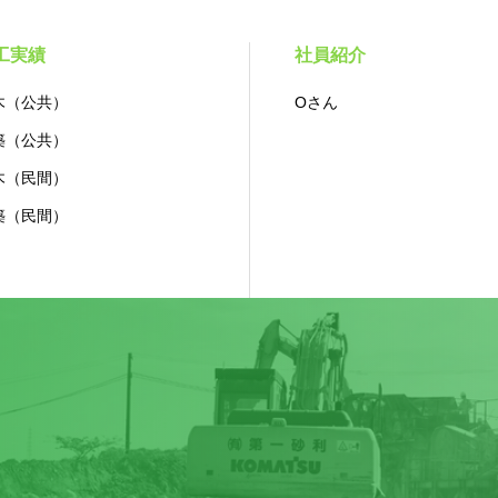
工実績
社員紹介
木（公共）
Oさん
築（公共）
木（民間）
築（民間）