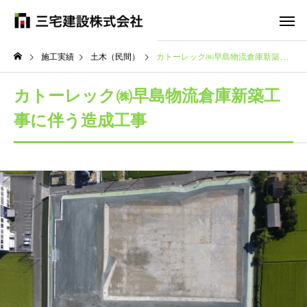
施工実績
土木（民間）
カトーレック㈱早島物流倉庫新築工事に伴う造成工事
カトーレック㈱早島物流倉庫新築工
事に伴う造成工事