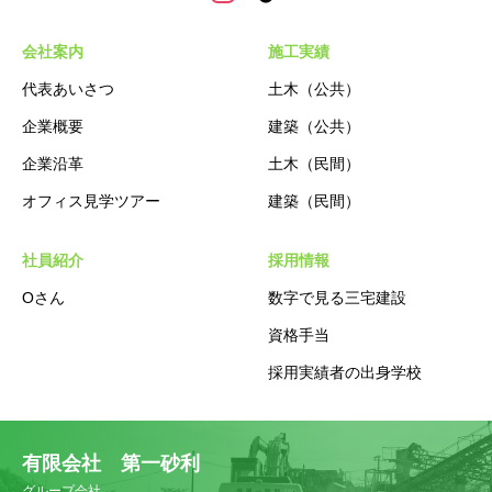
会社案内
施工実績
代表あいさつ
土木（公共）
企業概要
建築（公共）
企業沿革
土木（民間）
オフィス見学ツアー
建築（民間）
社員紹介
採用情報
Oさん
数字で見る三宅建設
資格手当
採用実績者の出身学校
有限会社 第一砂利
グループ会社