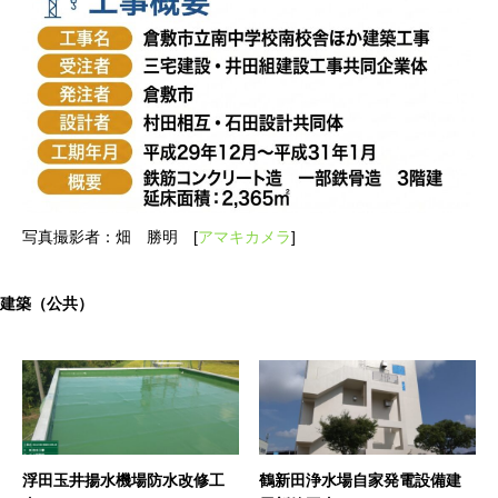
写真撮影者：畑 勝明 [
アマキカメラ
]
建築（公共）
浮田玉井揚水機場防水改修工
鶴新田浄水場自家発電設備建