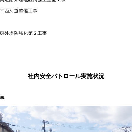
幸西河道整備工事
穂外堤防強化第２工事
社内安全パトロール実施状況
事