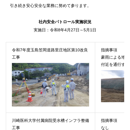
引き続き安心安全な業務に努めて参ります。
社内安全パトロール実施状況
実施日：令和8年4月27日～5月1日
令和7年度玉島笠岡道路里庄地区第10改良
指摘事項
工事
豪雨による地滑
付近を通行する
川崎医科大学付属病院受水槽インフラ整備
指摘事項
工事
なし