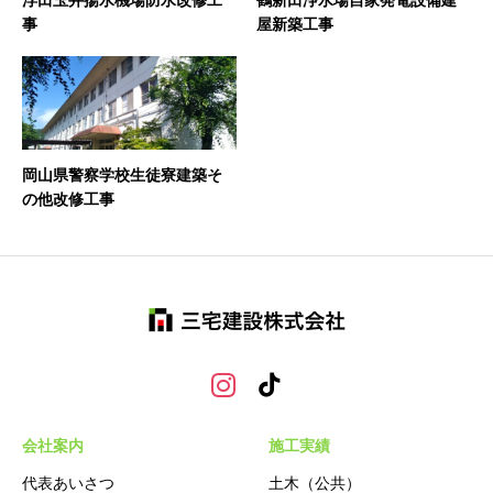
浮田玉井揚水機場防水改修工
鶴新田浄水場自家発電設備建
事
屋新築工事
岡山県警察学校生徒寮建築そ
の他改修工事
会社案内
施工実績
代表あいさつ
土木（公共）