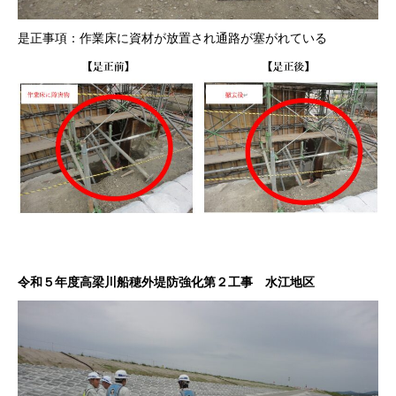
是正事項：作業床に資材が放置され通路が塞がれている
令和５年度高梁川船穂外堤防強化第２工事 水江地区