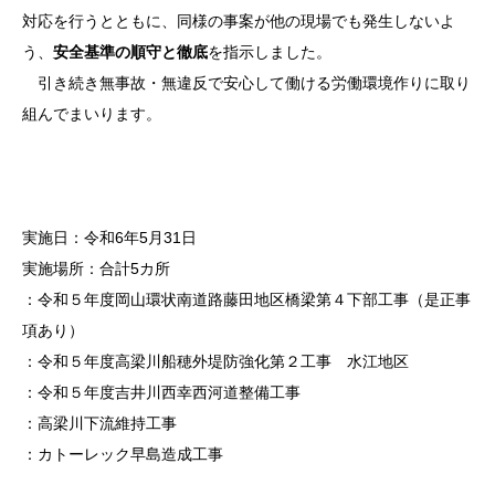
対応を行うとともに、同様の事案が他の現場でも発生しないよ
う、
安全基準の順守と徹底
を指示しました。
引き続き無事故・無違反で安心して働ける労働環境作りに取り
組んでまいります。
実施日：令和6年5月31日
実施場所：合計5カ所
：令和５年度岡山環状南道路藤田地区橋梁第４下部工事（是正事
項あり）
：令和５年度高梁川船穂外堤防強化第２工事 水江地区
：令和５年度吉井川西幸西河道整備工事
：高梁川下流維持工事
：カトーレック早島造成工事