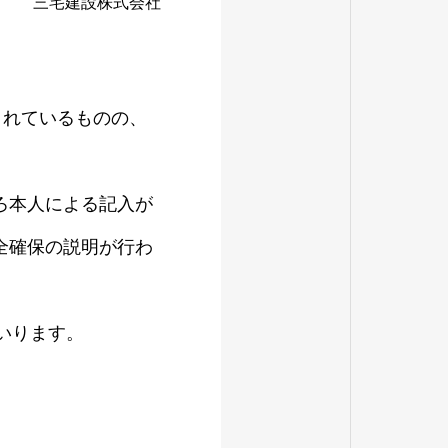
三宅建設株式会社
されているものの、
ろ本人による記入が
全確保の説明が行わ
いります。